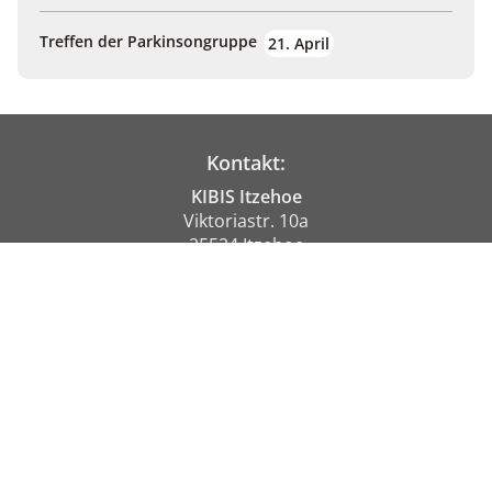
Treffen der Parkinsongruppe
21. April
Kontakt:
KIBIS Itzehoe
Viktoriastr. 10a
25524 Itzehoe
04821 / 600 133
0151 / 262 144 25
Bürozeiten:
Montags & Dienstags
09:00 - 12:00 Uhr
Mittwochs
16:00 - 19:00 Uhr