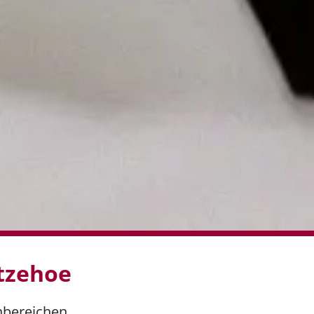
tzehoe
nbereichen