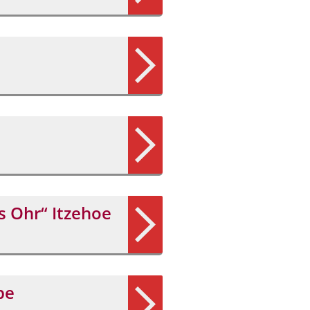
s Ohr“ Itzehoe
pe